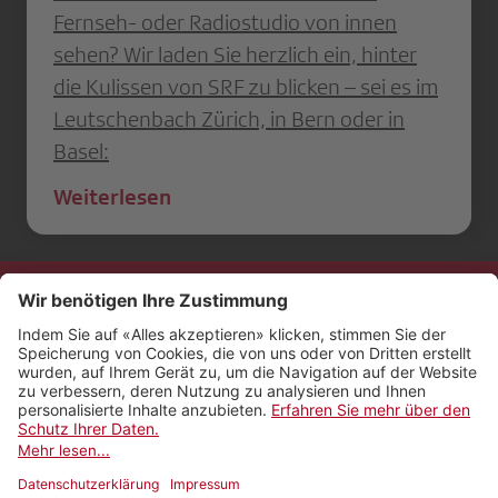
Fernseh- oder Radiostudio von innen
sehen? Wir laden Sie herzlich ein, hinter
die Kulissen von SRF zu blicken – sei es im
Leutschenbach Zürich, in Bern oder in
Basel:
Weiterlesen
Kontakt
Impressum
Rechtliches
Netiquette
Nutzungsbedingungen