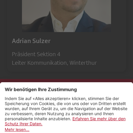
Adrian Sulzer
Präsident Sektion 4
Leiter Kommunikation, Winterthur
Kontakt
Impressum
Rechtliches
Netiquette