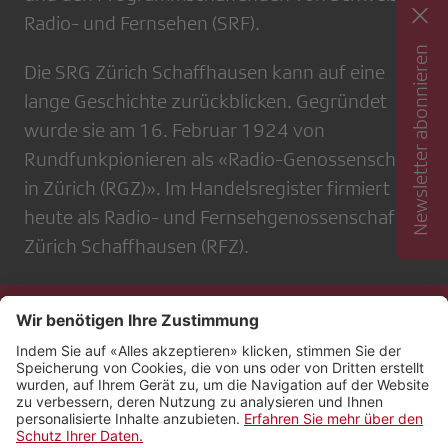
Radio- und Fernsehen (SRF).
Newsletter abonnieren
Die SRG Zürich Schaffhausen kann auf eine
lange Geschichte zurückblicken. Gegründet
wurde sie am 16. Februar 1924 von
Rundfunkpionieren als «Radio-Genossenschaft
in Zürich (RGZ)». Im Handelsregister firmiert sie
heute als Radio- und Fernsehgenossenschaft
Zürich Schaffhausen (RFZ).
Kontakt
Impressum
Rechtliches
Netiquette