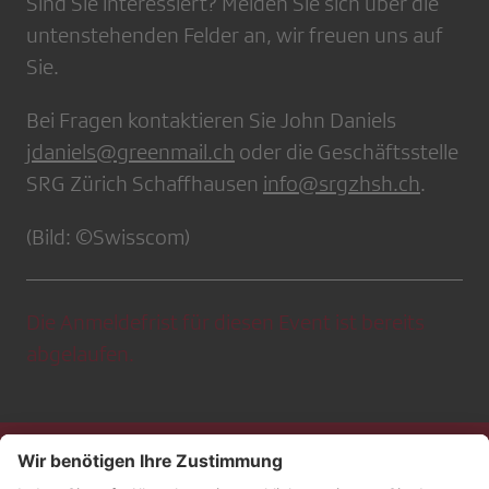
Sind Sie interessiert? Melden Sie sich über die
untenstehenden Felder an, wir freuen uns auf
Sie.
Bei Fragen kontaktieren Sie John Daniels
jdaniels@greenmail.ch
oder die Geschäftsstelle
SRG Zürich Schaffhausen
info@srgzhsh.ch
.
(Bild: ©Swisscom)
Die Anmeldefrist für diesen Event ist bereits
abgelaufen.