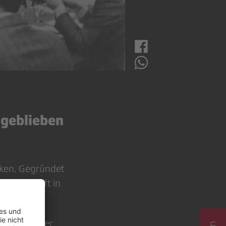
 geblieben
cken. Gegründet
ossenschaft in
ie Archive der