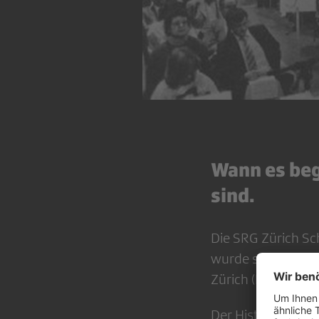
Wann es beg
sind.
Die SRG Zürich Sc
wurde sie am 16.
Zürich (RGZ)». Die
Der Historiker un