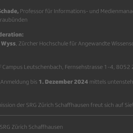
 Schade,
Professor für Informations- und Medienman
Graubünden
eration:
z Wyss
, Zürcher Hochschule für Angewandte Wissens
F Campus Leutschenbach, Fernsehstrasse 1-4, 8052 
1. Dezember 2024
e Anmeldung bis
mittels untenste
ssion der SRG Zürich Schaffhausen freut sich auf Sie
@SRG Zürich Schaffhausen