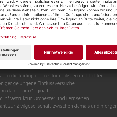
bgestiegen, hat Protokolle durchwühlt, alte Hörbeisp
s Jubiläums die Geschichte für eine Chronik und den 
d Dialog» aufbereitet.
Mittwoch, 4. D
 am Kurs der Bildungskommission am
20.45 Uhr
, Einblick in sein Schaffen und lässt historis
lingen.
en die Radiopioniere, Journalisten und Tüftler
niger gelungene Einflussversuche
von damals im Originalton
 Infrastruktur, Orchester und Fernsehen
raht zur Zivilgesellschaft zwischen damals und morge