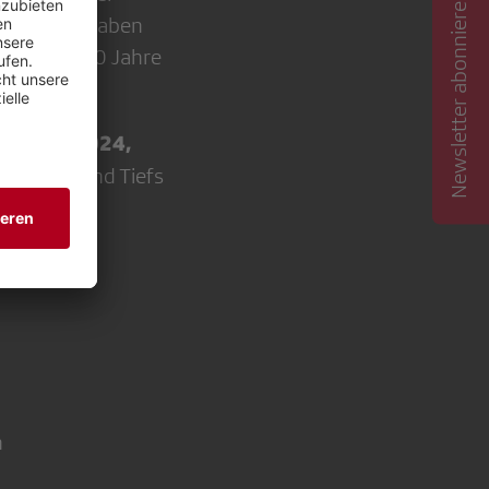
Newsletter abonnieren
iele ausgegraben
Podcast «100 Jahre
ezember 2024,
che Hochs und Tiefs
n