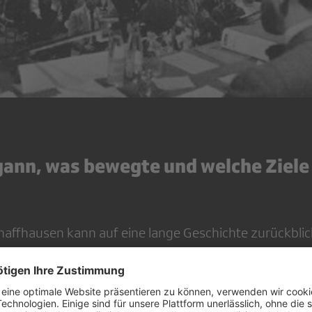
ann, was bewegte und welche Ziele
haffhausen kann auf eine lange Geschichte zurückbli
 Februar 1924 von Rundfunkpionieren als «Radio-Gen
 Genossenschaft hat eine bewegte Zeit hinter sich.
Prof. Edzard Schade
d Medienwissenschaftler
ist in d