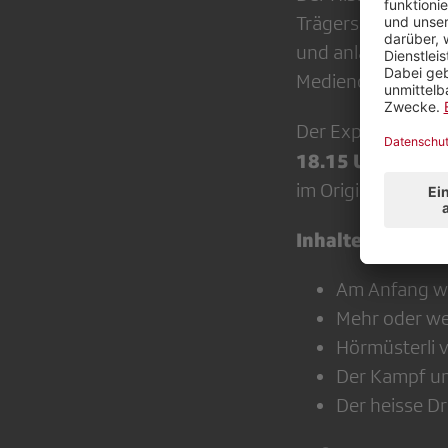
Trägerschaft hina
und anlässlich de
Medienqualität un
Der Experte gibt
18.15 Uhr - ca. 
im Originalton erk
Inhalte:
Am Anfang war
Mehr oder we
Hörmüsterli 
Der Kampf um
Der heisse D