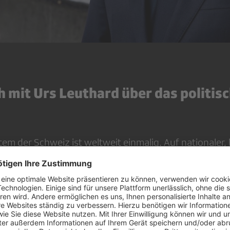
h mit Urs Leuthard über das politis
tem der Schweiz ist weltweit einmalig. Auf nationaler,
 können wir sowohl abstimmen wie auch wählen. Mit
nd Referenden kann das Volk direkt Einfluss auf Gesetz
men.
haftlich und politisch unsicheren Zeiten wird immer w
smodell» verwiesen. Welche Ereignisse haben zu des