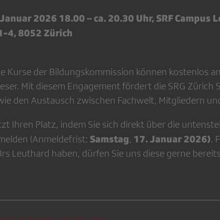
 Januar 2026 18.00 – ca. 20.30 Uhr, SRF Campus 
1-4, 8052 Zürich
te Kurse der Bildungskommission können kostenlos 
ieser. Mit diesem Engagement fördert die SRG Zürich 
wie den Austausch zwischen Fachwelt, Mitgliedern und
etzt Ihren Platz, indem Sie sich direkt über die untens
Samstag
17. Januar 2026)
melden (Anmeldefrist:
,
. 
s Leuthard haben, dürfen Sie uns diese gerne bereits 
ent ist bereits abgelaufen.