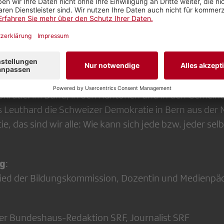
he Voraussetzungen braucht es, damit die direkte De
Urs Leuth
heit und Stabilität bringt? Im Gespräch mit
kratie,
stehen u.a. die folgenden Themen im Fokus:
ie und welche Bedingungen es braucht, damit sie geli
heiten der Schweizer Demokratie
kratie: im Bund, in den Kantonen und in den Gemein
rs Leuthard die Schweizer Demokratie in Bern aus der
e, das sind wir alle: Wie kann sich jede bzw. jeder selb
ng
:
tglied der Bildungskommission, Dozentin und Medienp
ter Bundeshaus-Redaktion SRF, Journalist SRF