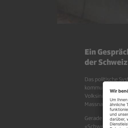
Ein Gespräc
der Schweiz
Das politische Sys
kommunaler Ebene
Volksinitiativen u
Massnahmen neh
Gerade in gesellsc
«Schweizer Erfolg