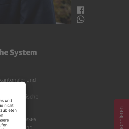
che System
 kantonaler und
tels
e und politische
ieder auf dieses
sen Schaffung