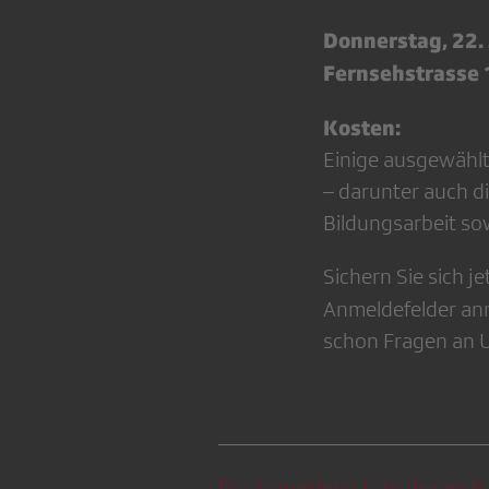
Donnerstag, 22.
Fernsehstrasse 
Kosten:
Einige ausgewähl
– darunter auch d
Bildungsarbeit so
Sichern Sie sich j
Anmeldefelder an
schon Fragen an Ur
Die Anmeldefrist für diesen Ev