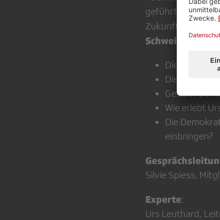
geführt? Und welc
Zukunft Zufrieden
Schweizer Demo
Die Demokrat
Die Besonder
Gelebte Demo
Wie erlebt U
Die Demokrati
einbringen?
Gesprächsleitu
Silvie Spiess, Mi
Experte
:
Urs Leuthard, Lei