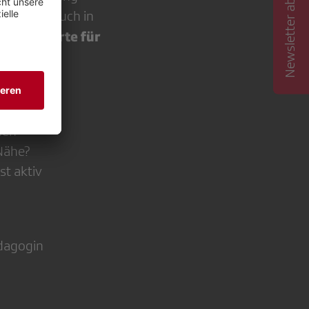
Newsletter abonnieren
mokratie auch in
ard, Experte für
ngt
den
 Nähe?
st aktiv
ädagogin