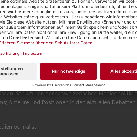
 Die Radio-/TV-Gebühren hat Bundesrat Rösti reduzier
ubauen. Schliesslich steht die Volksabstimmung über 
an. Gute Gründe also, sich zur Medienpolitik in der 
die Politik die Rolle des öffentlichen Rundfunks (SRG) i
en Gesellschaft?
nalismus eine öffentliche Förderung? Wie kann diese 
iheit einzugreifen?
issen: Strukturen der schweizerischen Medienpolitik 
s; Akteure und Positionen in den aktuellen Debatten
edienjournalist