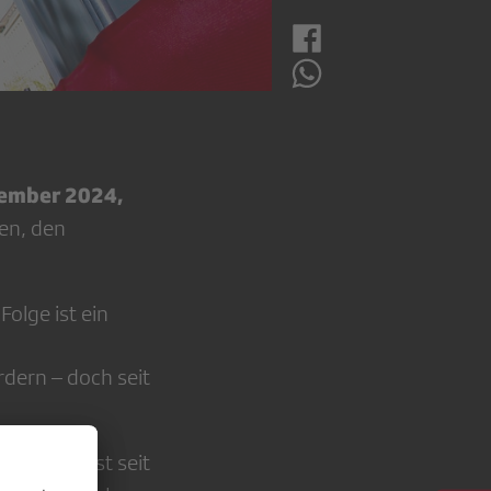
vember 2024,
men, den
Folge ist ein
dern – doch seit
örderung ist seit