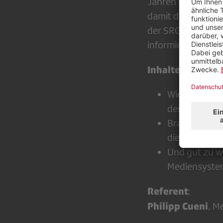
Jahren blockiert.
damit die SRG abz
der SRG-Gebühren 
informieren.
Inhalte
Wie definiert 
demokratisch
Braucht Jour
die Medienfre
Und gut zu w
Mediensystem
Referent
:
Philipp Cueni
, M