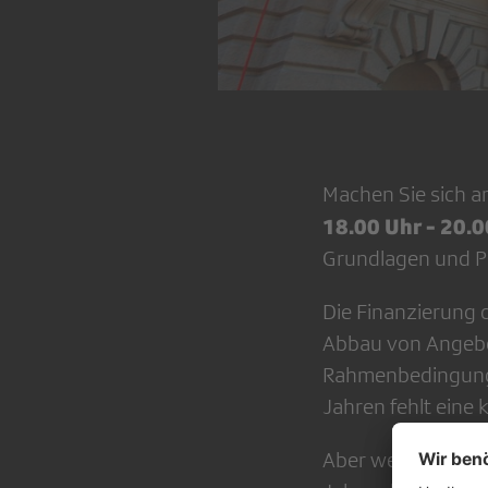
Machen Sie sich 
18.00 Uhr - 20.0
Grundlagen und P
Die Finanzierung d
Abbau von Angebot
Rahmenbedingunge
Jahren fehlt eine k
Aber welche Vorsc