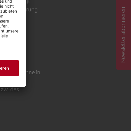
t und zwingt
eine Halbierung
Newsletter abonnieren
Schweiz zu
n einer
aussehen, ohne in
bzw. des
.