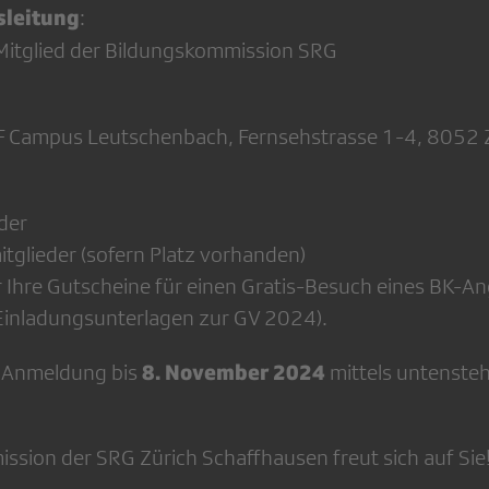
sleitung
:
 Mitglied der Bildungskommission SRG
F Campus Leutschenbach, Fernsehstrasse 1-4, 8052 
der
itglieder (sofern Platz vorhanden)
 Ihre Gutscheine für einen Gratis-Besuch eines BK-A
Einladungsunterlagen zur GV 2024).
8. November 2024
e Anmeldung bis
mittels untenste
ssion der SRG Zürich Schaffhausen freut sich auf Sie