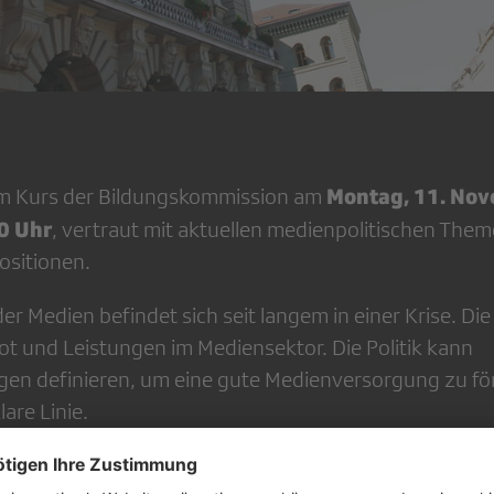
Montag, 11. No
am Kurs der Bildungskommission am
0 Uhr
, vertraut mit aktuellen medienpolitischen The
ositionen.
er Medien befindet sich seit langem in einer Krise. Die 
 und Leistungen im Mediensektor. Die Politik kann
n definieren, um eine gute Medienversorgung zu för
lare Linie.
hläge gibt es denn? Eine Presse- und breitere Medienf