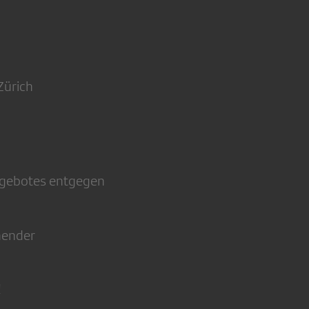
Zürich
ngebotes entgegen
hender
!