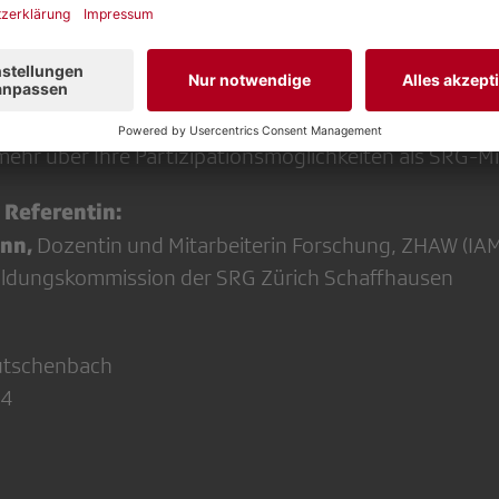
ie komplexe Organisationsstruktur der SRG kennen, in
n Trägerschaft und Unternehmen.
mehr über Ihre Partizipationsmöglichkeiten als SRG-Mi
 Referentin:
ann,
Dozentin und Mitarbeiterin Forschung, ZHAW (IAM
Bildungskommission der SRG Zürich Schaffhausen
utschenbach
-4