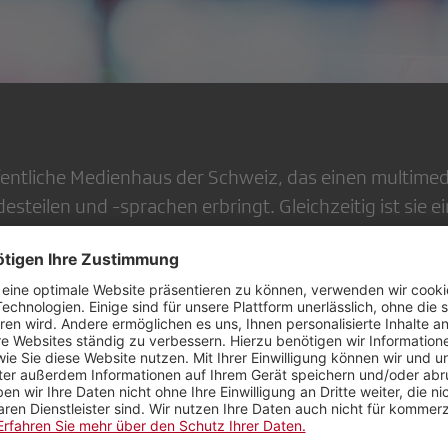
ffentliche Medienhaus der Schweiz, das einen multimed
desteilen und -sprachen erbringt. Gleichzeitig ist sie ei
eder in allen Regionen stark in der Gesellschaft veranke
r Bildungskommission der SRG Zürich Schaffhausen a
 Uhr - ca. 20.45 Uhr,
erfahren Sie Wissenswertes üb
ng richtet sich insbesondere an Neumitglieder der SRG
 an all jene Mitglieder, die gerne mehr über die Orga
er SRG erfahren möchten.