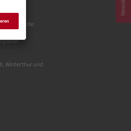
sbesondere die
tglieder.
), Winterthur und