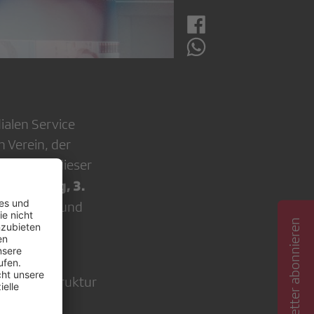
ialen Service
n Verein, der
rt ist. An dieser
Dienstag, 3.
m
er die SRG und
Newsletter abonnieren
 Zürich
nisationsstruktur