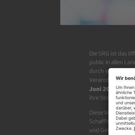
Die SRG ist das ö
public in allen Lan
durch seine Mitgli
Veranstaltung de
Juni 2025, 18.15
ihre Struktur.
Diese Veranstaltu
Schaffhausen sowie
und Geschichte d