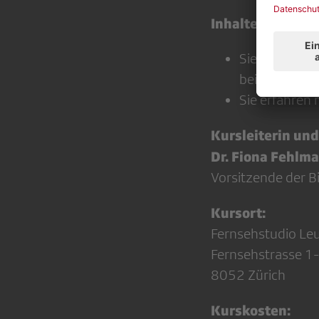
Inhalte:
Sie lernen d
beiden Säule
Sie erfahren 
Kursleiterin und
Dr. Fiona Fehlm
Vorsitzende der 
Kursort:
Fernsehstudio Le
Fernsehstrasse 1
8052 Zürich
Kurskosten: