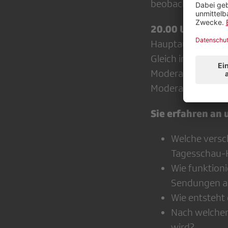
beobachten und a
20.00 Uhr: 2. Tei
Hauptausgabe SR
Gleich im Anschlu
Moderatorin der 
Moderationsperso
Sie erfahren an
Welche versc
Tagesschau-
Wie funktion
Sendungen a
Wie entsteht 
Nach welchen 
wird?