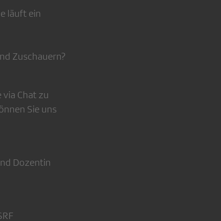
 läuft ein
 und Zuschauern?
 via Chat zu
können Sie uns
und Dozentin
SRF