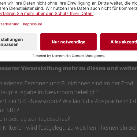
nalysieren.
l mit Cornelia Boesch (
Redaktorin & Moderatorin Ta
F)
ss an die Sendung (und nach Meteo) berichtet Corneli
Hauptausgabe vom 11. Dezember 2023, aus der Sicht
n der SRF Tagesschau.
 unserer Veranstaltung mehr zu diesen und weit
hiedenen Personen und Funktionen sind an der Produk
Hauptausgabe im Newsroom beteiligt?
iert der SRF-Newsroom? Wie läuft die Absprache mit
uf SRF?
ein Beitrag zur Tagesschau?
Kriterien wird festgelegt, zu welchen Themen ein Bei