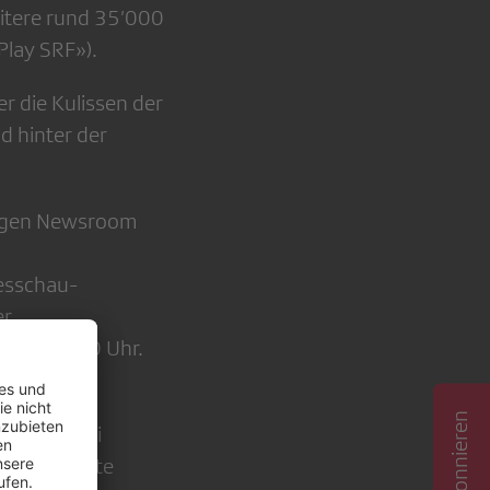
itere rund 35’000
Play SRF»).
er die Kulissen der
 hinter der
ungen Newsroom
gesschau-
er
g um 19.30 Uhr.
ause. Dabei
Sachverhalte