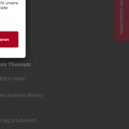
Newsletter abonnieren
gesschau
a Boesch,
 der
eren Themen:
tion einer
 den anderen News-
trag produziert