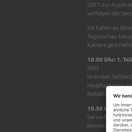
SRF1 zur Ausstra
verfolgen die Send
Sie haben an diese
Tagesschau-Haupt
Kamera geschieht
18.00 Uhr: 1. Tei
SRF)
Im ersten Teil be
Hauptausgabe am 
Redaktionssitzung
19.30 Uhr: Tage
Sie verfolgen die
können Sie anhand