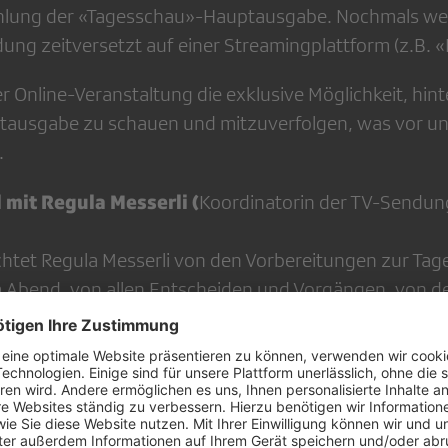
hlung der «Tagesschau»-Hauptausgabe. Nochmals we
ung zeitversetzt auf einer Streamingplattform (z.B. «
r Online-Veranstaltung die exklusive Möglichkeit, hint
ausgabe zu schauen und mitzuverfolgen, was vor und
.
l mit Regula Messerli (
Koordinatorin der TV-Send
richtet Regula Messerli von den Vorbereitungen zur Ta
Abend, von allen Entscheiden und Vorgängen, von d
 am Vormittag bis zur Live-Ausstrahlung der Sendun
sschau Hauptausgabe auf SRF1
 Hauptausgabe der Tagesschau bequem bei Ihnen zu H
 der neuen Informationen auch gezielt ausgewählte 