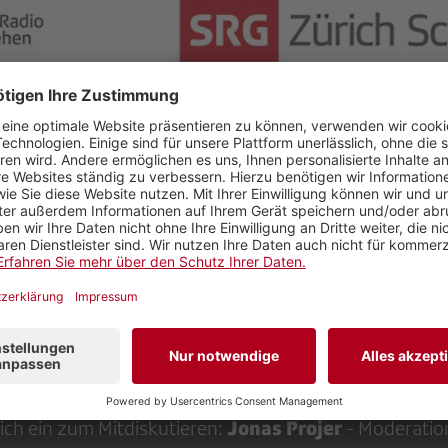
gen haben Sie an SRF? Was gefällt Ihnen, was nic
tenzial? «Hallo SRF!» sucht den Austausch mit 
uschauern und Onlinenutzern.
. November 2016
verlassen die SRF-Programmverantw
Winterthur
ZHAW Zürcher Hochschu
 sich in
an der
enschaften, IAM Institut für Angewandte Medi
15c (Gebäude SM "Mäander"),
den Fragen des Publ
Jonas Projer
lich ein zum Mitdiskutieren:
- Moderatio