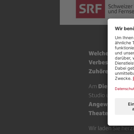
Welche Erwartun
Verbesserungspo
Zuhörerinnen, Z
Dienstag, 8
Am
Studio und stellen
Angewandte Wiss
Theaterstrasse 
Wir laden Sie herz