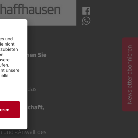
Newsletter abonnieren
ht, wo sehen Sie
Ihnen, den
ortlichen das
le für
enwissenschaft,
ikums.
n und «Anwalt des