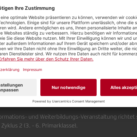
von Maria und Regi, zwei Kindern aus jener Zeit, und er
senswertes über ihren Alltag im mittelalterlichen St.
 des neuen Hörspiels
die Kulissen der Produktion eines Hörspiels
t der verantwortlichen Redaktorin
örspiels im eigenen Unterricht
ehrplan (NMG, Sprache, Medien, ...)
 die Produktion von eigenen kleinen Hörspielen
 der ergänzenden Unterrichtsmaterialien
cks aus der Praxis
formations- und Weiterbildungs-Veranstaltung richtet 
yklus 2 (3. - 6. Primarklasse).