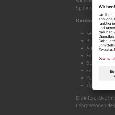
wir ein ins Leben 
Spannendes und Wis
Kursinhalte
:
Kennenlernen
Blick hinter 
Austausch mi
Einsatz des H
Bezüge zum L
Einführung in
Kennenlernen
Tipps und Tri
Die interaktive In
Lehrpersonen des Z