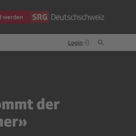
ed werden
Login
kommt der
mer»