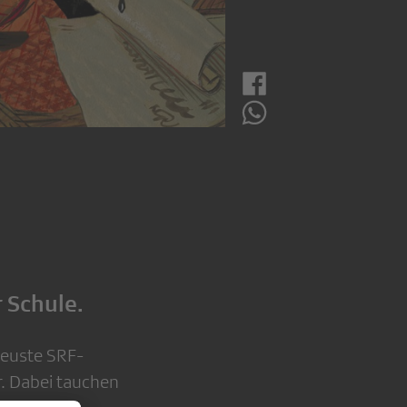
 Schule.
neuste SRF-
er. Dabei tauchen