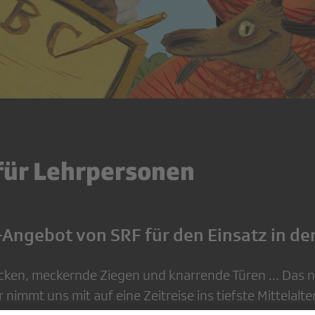
 für Lehrpersonen
-Angebot von SRF für den Einsatz in der
ocken, meckernde Ziegen und knarrende Türen ... Das 
r nimmt uns mit auf eine Zeitreise ins tiefste Mittelalt