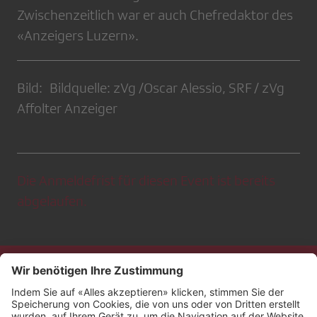
Zwischenzeitlich war er auch Chefredaktor des
«Anzeigers Luzern».
Bild: Bildquelle: zVg /Oscar Alessio, SRF / zVg
Affolter Anzeiger
Die Anmeldefrist für diesen Event ist bereits
abgelaufen.
Kontakt
Impressum