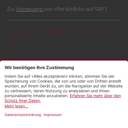
Zur
Homepage
von «Persönlich» auf SRF1
Die Anmeldefrist für diesen Event ist bereits
abgelaufen.
Kontakt
Impressum
Rechtliches
Netiquette
Nutzungsbedingungen
AGB Payyo
Datenschutzeinstellungen