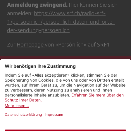
Anmeldung zwingend.
Hier können Sie sich
anmelden:
https://www.srf.ch/radio-srf-
1/persoenlich/persoenlich-daten-und-orte-
der-sendung-persoenlich
Zur
Homepage
von «Persönlich» auf SRF1
Kontakt
Impressum
Rechtliches
Netiquette
Nutzungsbedingungen
AGB Payyo
Datenschutzeinstellungen