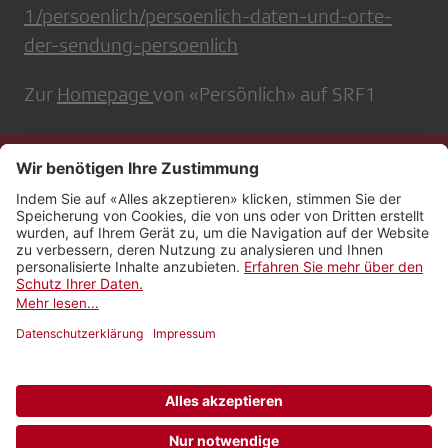
1/persoenlich/persoenlich-daten-und-orte-
der-sendung-persoenlich
Zur
Homepage
von «Persönlich» auf SRF1
Kontakt
Impressum
Rechtliches
Netiquette
Nutzungsbedingungen
AGB Payyo
Datenschutzeinstellungen