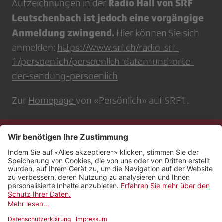
Radio Hall von SRF
Aufzeichnungen in der
Leutschenbach ist jedoch eine vorgängige
Anmeldung zwingend.
Hier können Sie sich
anmelden:
https://www.srf.ch/radio-srf-
1/persoenlich/persoenlich-daten-und-orte-
der-sendung-persoenlich
Zur
Homepage
von «Persönlich» auf SRF1.
Kontakt
Impressum
Rechtliches
Netiquette
Nutzungsbedingungen