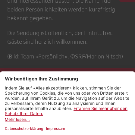
und interessanten Gästen. Die Namen der
beiden Persönlichkeiten werden kurzfristig
bekannt gegeben.
Die Sendung ist öffentlich, der Eintritt frei.
Gäste sind herzlich willkommen.
(Bild: Team «Persönlich». ©SRF/Marion Nitsch)
Kontakt
Impressum
Rechtliches
Netiquette
Nutzungsbedingungen
AGB Payyo