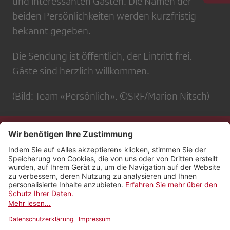
und interessanten Gästen. Die Namen der
beiden Persönlichkeiten werden kurzfristig
bekannt gegeben.
Die Sendung ist öffentlich, der Eintritt frei.
Gäste sind herzlich willkommen.
(Bild: Team «Persönlich». ©SRF/Marion Nitsch)
Kontakt
Impressum
Rechtliches
Netiquette
Nutzungsbedingungen
AGB Payyo