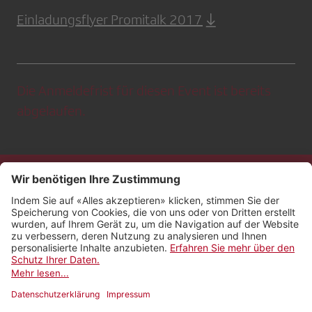
Einladungsflyer Promitalk 2017
Die Anmeldefrist für diesen Event ist bereits
abgelaufen.
Kontakt
Impressum
Rechtliches
Netiquette
Nutzungsbedingungen
AGB Payyo