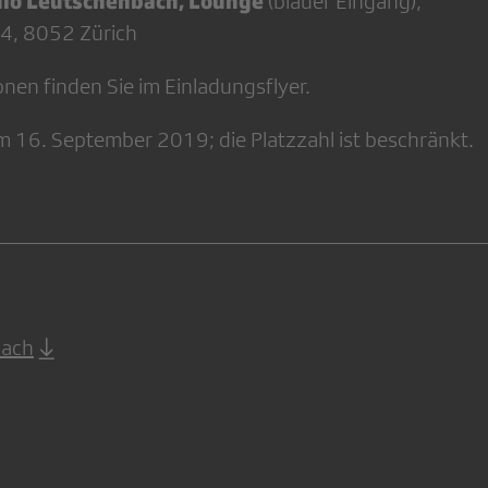
io Leutschenbach, Lounge
(blauer Eingang),
-4, 8052 Zürich
nen finden Sie im Einladungsflyer.
am 16. September 2019; die Platzzahl ist beschränkt.
bach