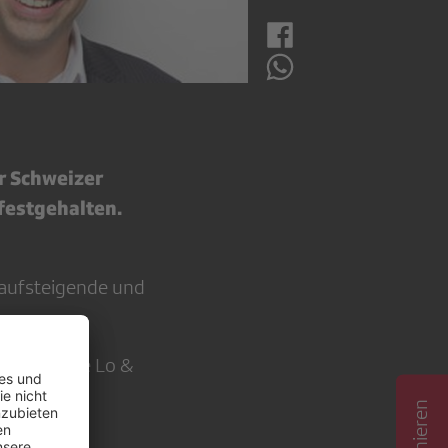
r Schweizer
 festgehalten.
 aufsteigende und
nstlern wie Lo &
regelmässig
 auch für