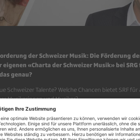
orderung der Schweizer Musik: Die Förderung de
er eigenen «Charta der Schweizer Musik» bei SRG
 das genau?
ue Schweizer Talente? Welche Chancen bietet SRF für
zer Musikerinnen und Musiker?
ikszene erlebt zurzeit einen Boom. Mit Nachwuchskü
to, Crimer oder Nemo landeten in den letzten Jahren 
Innen in den Top Ten der Hitparade. Lohnt es sich also