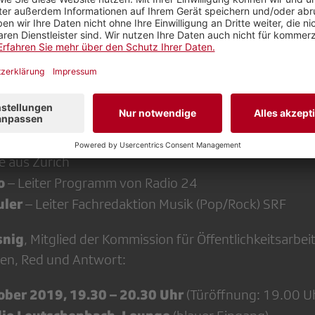
er, immer mehr auf Schweizer Musik zu setzen? Und s
eizer Musiker und Musikerinnen auch Forderungen an
 Aspekte zur Förderung von Schweizer Musik im SRF d
italk 2019
mit einem hochkarätigen Podium:
er Sängerin und Trägerin des Outstanding Achievement
 Die Sonne Brasiliens im Herzen, den Soul im Blut: di
e aus Zürich
o
– Leiter Programm von Radio 24
uler
– Leiter Fachredaktion Musik (Pop/Rock) SRF
snig
, Mitglied der Kommission für Öffentlichkeitsarbei
sen, Red und Antwort:
ober 2019, 19.30 – 20.30 Uhr
(Türöffnung: 19.00 U