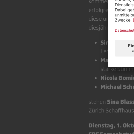
kommerzielle Send
erfolgreiche Schw
diese und weitere
Prom
diesjährigen
Sina
– Wallis
Lebenswerk
Marc Sway
–
starke Stimm
Nicola Bomi
Michael Sch
Sina Blas
stehen
Zürich Schaffhau
Dienstag, 1. Okt