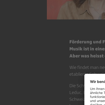
Förderung und F
Musik ist in ein
Aber was heisst
Wie findet man ne
etablierte Schwei
Die Schweizer Mus
Leduc, Loco Escri
Schweizer Musiker