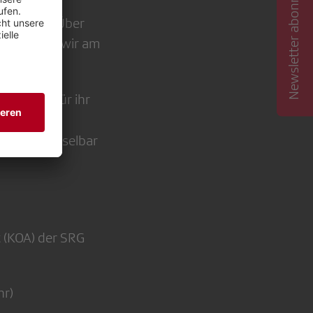
Newsletter abonnieren
tellen
 das SRF? Über
iskutieren wir am
 Awards für ihr
e unverwechselbar
t (KOA) der SRG
hr)