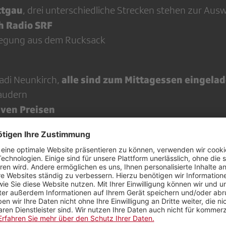
ttgau
, drei unterschiedliche Strecken stehen zur Aus
h Radio SRF
flegung aus dem Rucksack
alle sind zum Mittagessen eingela
Badi Neunkirch,
laudern
iven Preisen
edi Vögele, Gemeindepräsident von Neunkirch
ile Bachmann, Präsidentin der SRG Zürich Schaffhaus
mallows bräteln
izielles Ende (wer möchte, darf auch länger bleiben, di