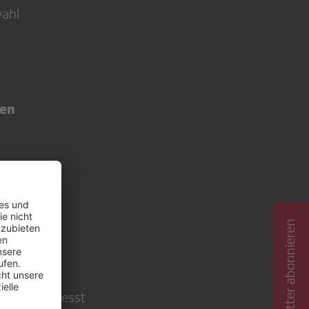
wahl
den
en
Newsletter abonnieren
e Badi schliesst