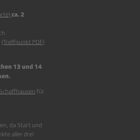
ca. 2
arte)
ch
h
(Treffpunkt PDF)
schen 13 und 14
sen.
Schaffhausen
für
zen, da Start und
te aller drei