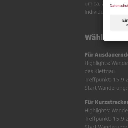
um ca. 20 Uhr)
Individuelle Heimr
Wählen Sie 
Für Ausdauern
Highlights: Wande
das Klettgau
Treffpunkt: 15.9
Start Wanderung:
Für Kurzstreck
Highlights: Wande
Treffpunkt: 15.9
Start Wanderung: