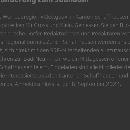
 Weinbauregion «Klettgau» im Kanton Schaffhausen 
strecken für Gross und Klein. Geniessen Sie den Blic
malerische Dörfer. Redaktorinnen und Redaktoren von
s Regionaljournals Zürich Schaffhausen werden uns b
t, sich direkt mit den SRF-Mitarbeitenden auszutausch
hren zur Badi Neunkirch, wo ein Mittagessen offerier
chaffhausen feiern. Eingeladen sind alle Mitglieder d
e Interessierte aus den Kantonen Schaffhausen und Z
tenlos; Anmeldeschluss ist der 8. September 2024.