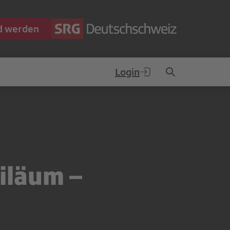
ed werden
Login
iläum –