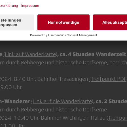
eise
Ihre Wanderstrecke
de
, ca. 4 Stunden Wanderzeit
(Link auf Wanderkarte)
rn durch Rebberge und historische Dorfkerne, herrlich
.2024, 8.40 Uhr, Bahnhof Trasadingen
(Treffpunkt PDF
 9.00 Uhr
en-Wanderer
, ca. 2 Stun
(Link auf die Wanderkarte)
rn durch Rebberge und historische Dorfkerne
.2024, 10.40 Uhr, Bahnhof Wilchingen-Hallau
(Treffpu
 11.00 Uhr