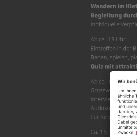
Wandern im Kle
Begleitung durc
Individuelle Verp
Ab ca. 13 Uhr:
Eintreffen in der 
Baden, spielen, p
Quiz mit attrakt
Ab ca. 14.45 Uhr:
Grusswort von Ru
Interview mit Céc
Auflösung Quiz
Für Kinder: Marsh
Ca. 15.30 Uhr: off