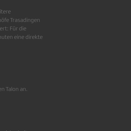
itere
höfe Trasadingen
rt: Für die
nuten eine direkte
n Talon an.