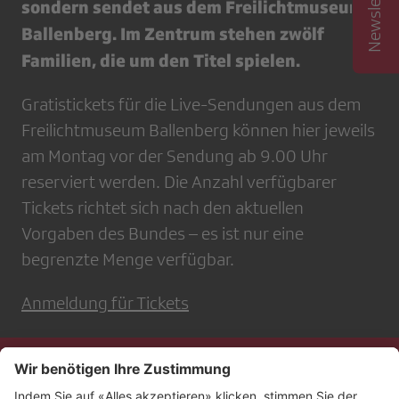
sondern sendet aus dem Freilichtmuseum
Ballenberg. Im Zentrum stehen zwölf
Familien, die um den Titel spielen.
Gratistickets für die Live-Sendungen aus dem
Freilichtmuseum Ballenberg können hier jeweils
am Montag vor der Sendung ab 9.00 Uhr
reserviert werden. Die Anzahl verfügbarer
Tickets richtet sich nach den aktuellen
Vorgaben des Bundes – es ist nur eine
begrenzte Menge verfügbar.
Anmeldung für Tickets