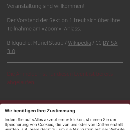
Veranstaltung sind willkommen!
Der Vorstand der Sektion 1 freut sich über Ihre
Teilnahme am «Zoom»-Anlass.
Bildquelle: Muriel Staub /
Wikipedia
/ CC
BY-SA
3.0
Die Anmeldefrist für diesen Event ist bereits
abgelaufen.
Kontakt
Impressum