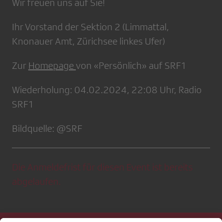
Wir freuen uns auf Sie!
Ihr Vorstand der Sektion 2 (Limmattal,
Knonauer Amt, Zürichsee linkes Ufer)
Zur
Homepage
von «Persönlich» auf SRF1
Wiederholung: 04.02.2024, 22:08 Uhr, Radio
SRF1
Bildquelle: @SRF
Die Anmeldefrist für diesen Event ist bereits
abgelaufen.