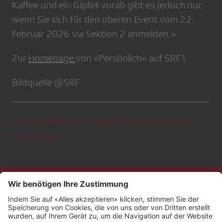
Kaffee und ein Gipfeli vorab gibt es jedoch nur,
wenn Sie sich für den oberen Event vom 22.
Februar 2026 via Sektion 2 anmelden.»
Zur
Homepage
von «Persönlich» auf SRF1
Bildquelle @SRF
Die Anmeldefrist für diesen Event ist bereits
abgelaufen.
Kontakt
Impressum