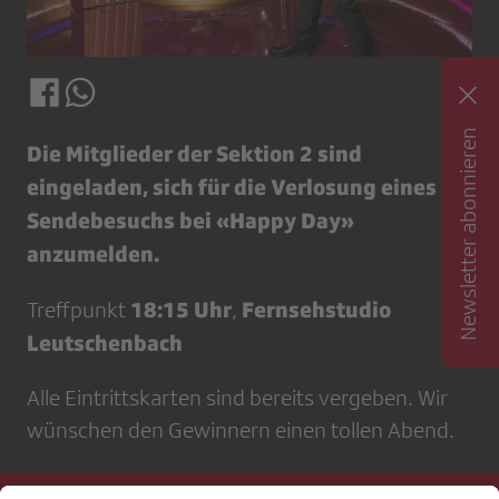
Newsletter abonnieren
Die Mitglieder der Sektion 2 sind
eingeladen, sich für die Verlosung eines
Sendebesuchs bei «Happy Day»
anzumelden.
18:15 Uhr
Fernsehstudio
Treffpunkt
,
Leutschenbach
Alle Eintrittskarten sind bereits vergeben. Wir
wünschen den Gewinnern einen tollen Abend.