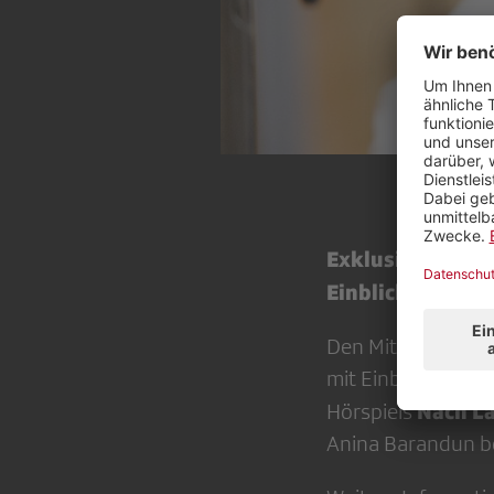
Exklusive Führun
Einblick ins Hör
Den Mitgliedern de
mit Einblick in d
Nach L
Hörspiels
Anina Barandun beg