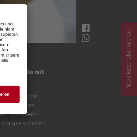
Newsletter abonnieren
 Radiostudio mit
das Radiostudio
der Endmix des
aktionsleiterin
s Hörspielschaffen.