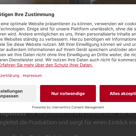
g für unsere Mitglieder der Sektion 3 durch das
spiel
r Sektion 3 bietet sich eine exklusive Führung durch 
ie Hörspielabteilung. Dort finden die Endmontage und 
ampedusa
mit Regisseurin Ursina Greuel statt. Die Red
leitet die Produktion und sorgt für einen Einblick in