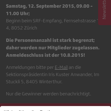
Samstag, 12. September 2015, 09.00 -
11.00 Uhr;
Beginn beim SRF-Empfang, Fernsehstrasse 1-
4, 8052 Zürich
Die Personenanzahl ist stark begrenzt;
daher werden nur Mitglieder zugelassen.
Anmeldeschluss ist der 10.8.2015!
Anmeldungen bitte per
E-Mail
an die
Sektionspräsidentin Iris Kuster Anwander, Im
Stuckli 5, 8405 Winterthur.
Nur die Gewinner werden benachrichtigt.