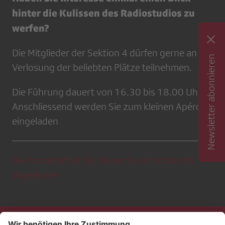
hinter die Kulissen des Radiostudios zu
werfen?
Die Mitglieder der Sektion 4 dürfen gerne an der
Newsletter abonnieren
Verlosung der beliebten Plätze teilnehmen.
Die Führung dauert von 16.30 bis 18.00 Uhr.
Anschliessend werden Sie zum kleinen Apéro
eingeladen
Die Anmeldefrist für diesen Event ist bereits
abgelaufen.