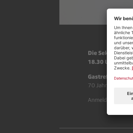
Die Sektionsver
18.30 Uhr, im Ho
Gastreferentinn
70 Jahre jung und
Anmeldeschluss is