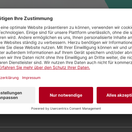
sammlung 2016 der Sektion 4 findet am Mittwoch
tel Rüden in Schaffhausen statt.
en:
Isabelle Jacobi
und
Ursula Hürzeler
von ECHO
 immer noch aktuell - was ist das Erfolgsrezept von 
t der 14. März 2016.