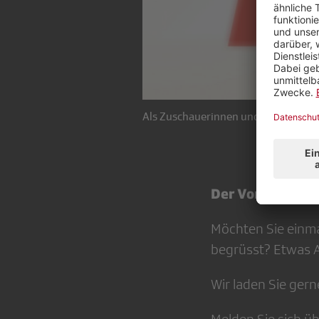
Als Zuschauerinnen und Zuschauer 
Der Vorstand der
Möchten Sie einma
begrüsst? Etwas A
Wir laden Sie gern