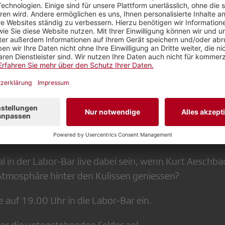
in der Fernseh-Sendung "Aeschbacher". Copyright: SRF
 Sektion 1 lädt seine Mitglieder zu «Aeschbacher
l in der Labor-Bar live dabei sein, wenn Kurt Aeschba
tmosphäre hinter den Kulissen geniessen?
e auf 19.00 Uhr in die Labor-Bar ein.