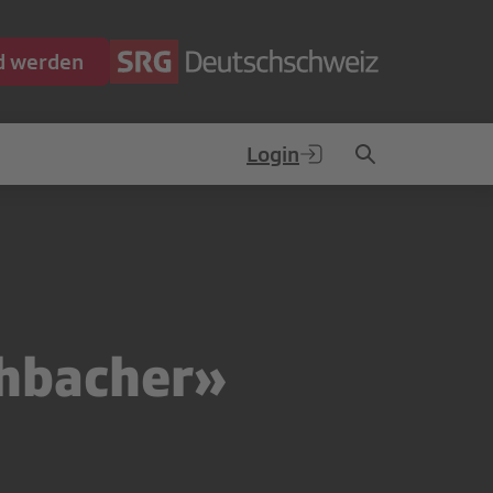
ed werden
Login
chbacher»