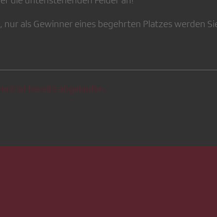
ber die untenstehenden Felder an!
, nur als Gewinner eines begehrten Platzes werden Sie
ent ist bereits abgelaufen.