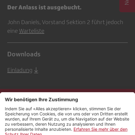
Der Anlass ist ausgebucht.
John Daniels, Vorstand Sektion 2 führt jedoch
eine
Warteliste
Downloads
Einladung
Kontakt
Impressum
Rechtliches