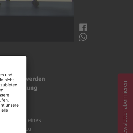
inter die
n gemacht werden
Newsletter abonnieren
olksabstimmung
er den Kauf eines
st, führte zu