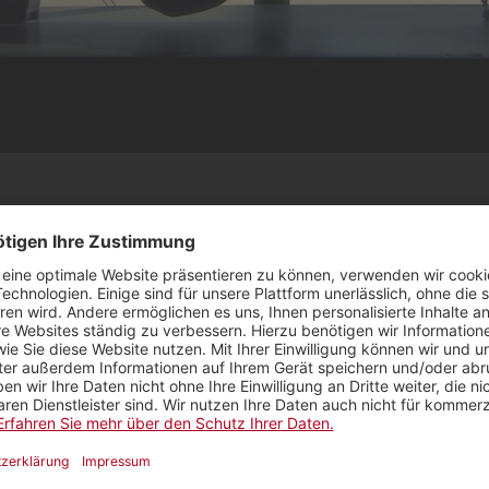
OLK AUF DER HÖHE» von Frédéric Gonseth blickt h
litischen Kampagnenarbeit, zeigt wie Meinunge
istorischen Niederlage des Militärs bei einer V
.
zeuge ohne Volksabstimmung?
 Land auf der Welt, als der Schweiz, kann das Volk üb
bstimmen. Das Thema Militär, das niemanden kalt läs