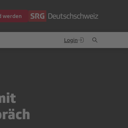
ed werden
Login
mit
präch