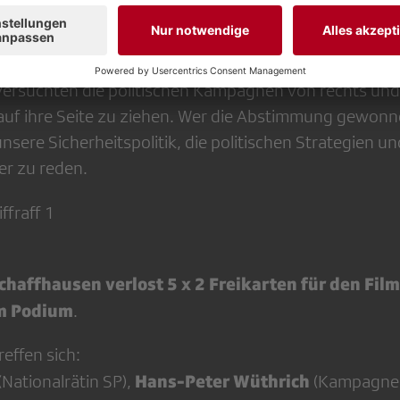
 und zu einer der am heftigsten umstrittenen Absti
en liess, ob gar gewisse Entscheide in Zukunft nicht
sollten. Vom Dorfplatz über die Fernsehstudios, durc
versuchten die politischen Kampagnen von rechts und
uf ihre Seite zu ziehen. Wer die Abstimmung gewonne
nsere Sicherheitspolitik, die politischen Strategien u
r zu reden.
ffraff 1
chaffhausen verlost 5 x 2 Freikarten für den Film
m Podium
.
effen sich:
Hans-Peter Wüthrich
(Nationalrätin SP),
(Kampagnen