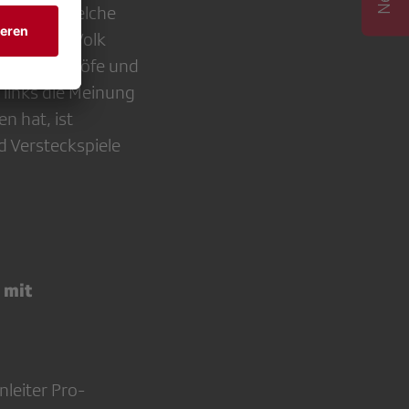
mmungen, welche
 mehr vom Volk
h die Bahnhöfe und
 links die Meinung
n hat, ist
nd Versteckspiele
 mit
leiter Pro-