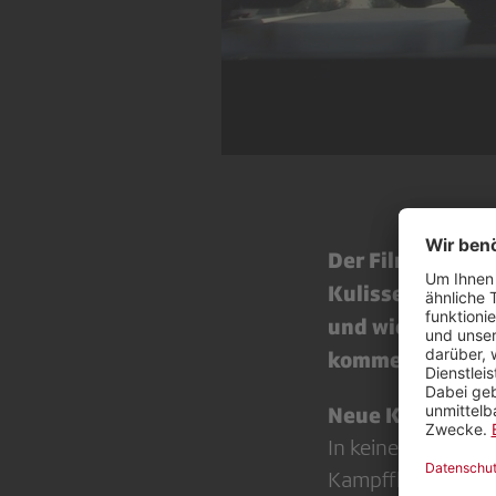
Der Film «EIN V
Kulissen der po
und wie es zur h
kommen konnte
Neue Kampfflug
In keinem anderen
Kampfflugzeuges a