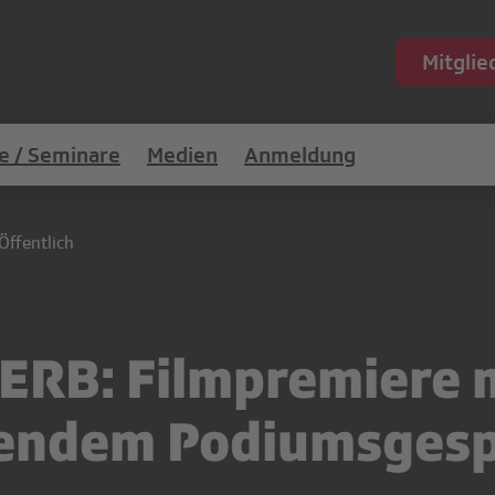
Mitgli
e / Seminare
Medien
Anmeldung
Öffentlich
B: Filmpremiere 
sendem Podiumsges