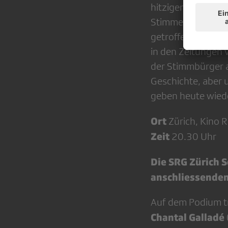
hitzigen Debatten
Stimmen laut werd
getroffen werden 
in den Zeitungen 
der Stimmbürger a
Geschichte, aber u
geben heute wiede
Ort
Zürich, Kino Ri
Zeit
20.30 Uhr
Die SRG Zürich S
anschliessende
Auf dem Podium tr
Chantal Galladé