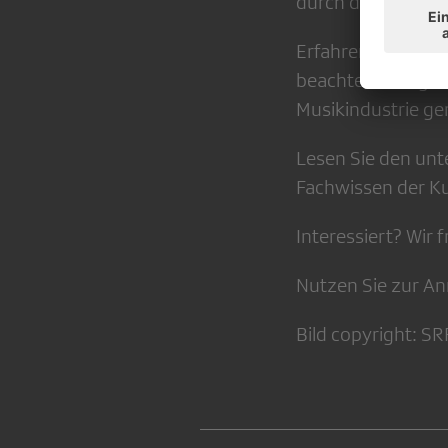
durch den Abend.
Erfahren Sie mehr
beachtet? Wie gel
Musikindustrie ge
Lesen Sie den unt
Fachwissen der Ku
Interessiert? Wir 
Nutzen Sie zur An
Bild copyright: SR