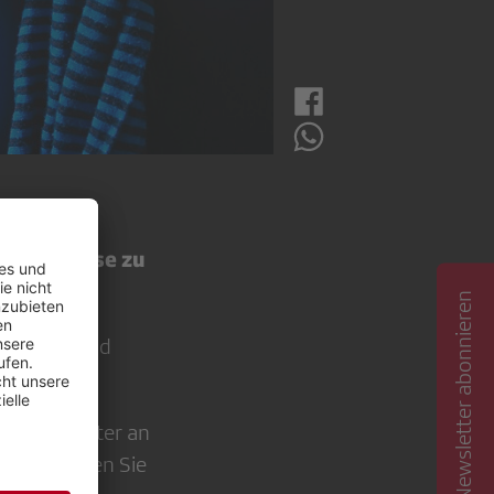
sergebnisse zu
Newsletter abonnieren
 Planung und
 Studienleiter an
sion, führen Sie