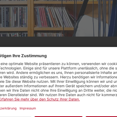
 und polarisiert: Thesen, Modelle und Forschung
eben
programmen von Radio SRF steckt eine ausgeklügelte
ionelle Arbeit.
Leiter der SRF Fachredaktion Musik und Frank Hänecke,
rnalistenschule MAZ und Mitglied der Bildungskommis