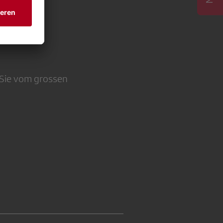
en werden
n der
 Sie vom grossen