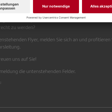
 über den Alltag einer Musikredaktion. Welche Kriteri
ingt es den Ansprüchen des Publikums und auch dene
recht zu werden?
enstehenden Flyer, melden Sie sich an und profitieren
rsleitung.
freuen uns auf Sie!
meldung die untenstehenden Felder.
F