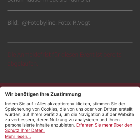
Bild: @Fotobyline, Foto: R.Vogt
Die Anmeldefrist für diesen Event ist bereits
abgelaufen.
Kontakt
Impressum
Rechtliches
Netiquette