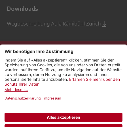
Downloads
Wegbeschreibung Aula Rämibühl Zürich
Kontakt
Impressum
Rechtliches
Netiquette
Nutzungsbedingungen
AGB Payyo
Datenschutzeinstellungen