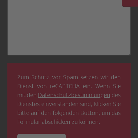
Zum Schutz vor Spam setzen wir den
Dienst von
reCAPTCHA
ein. Wenn Sie
mit den
Datenschutzbestimmungen
des
Dienstes einverstanden sind, klicken Sie
bitte auf den folgenden Button, um das
Formular abschicken zu können.