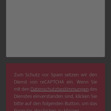
Zum Schutz vor Spam setzen wir den
Dienst von
reCAPTCHA
ein. Wenn Sie
mit den
Datenschutzbestimmungen
des
Dienstes einverstanden sind, klicken Sie
bitte auf den folgenden Button, um das
Formular abschicken zu können.