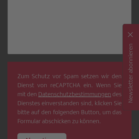
Newsletter abonnieren
Zum Schutz vor Spam setzen wir den
Dienst von
reCAPTCHA
ein. Wenn Sie
mit den
Datenschutzbestimmungen
des
Dienstes einverstanden sind, klicken Sie
bitte auf den folgenden Button, um das
Formular abschicken zu können.