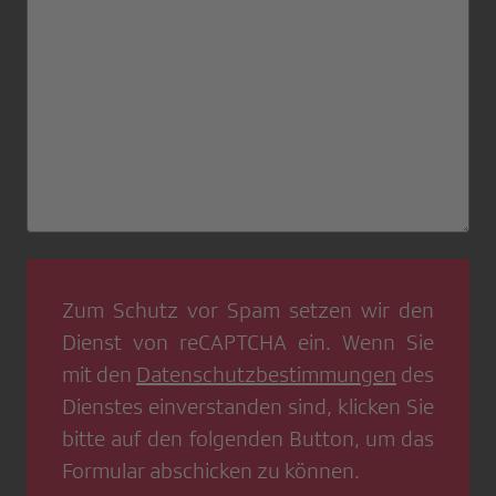
Zum Schutz vor Spam setzen wir den
Dienst von
reCAPTCHA
ein. Wenn Sie
mit den
Datenschutzbestimmungen
des
Dienstes einverstanden sind, klicken Sie
bitte auf den folgenden Button, um das
Formular abschicken zu können.