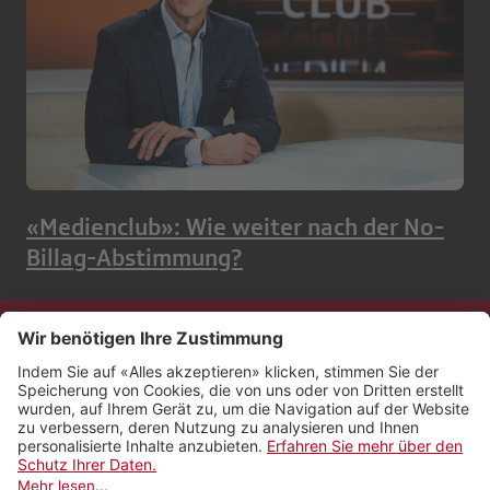
«Medienclub»: Wie weiter nach der No-
Billag-Abstimmung?
Kontakt
Impressum
Rechtliches
Netiquette