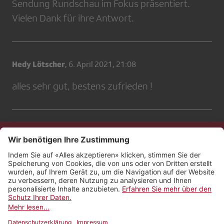
Sendung Rundschau im Fokus präsentiert.
Vielen Dank für ihre Antwort.
Hedy Lötscher
,
6. April 2021, 21:08
alles sehr gut, bestens zufrieden !
Kontakt
Impressum
Rechtliches
Netiquette
Nutzungsbedingungen