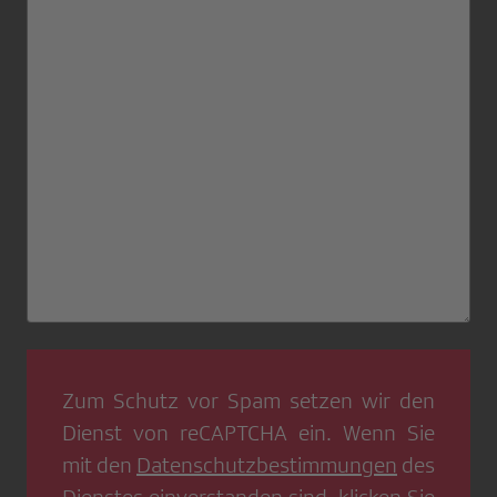
Zum Schutz vor Spam setzen wir den
Dienst von
reCAPTCHA
ein. Wenn Sie
mit den
Datenschutzbestimmungen
des
Dienstes einverstanden sind, klicken Sie