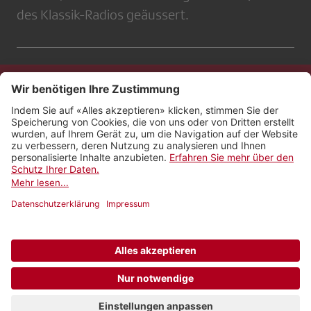
des Klassik-Radios geäussert.
Kontakt
Impressum
Rechtliches
Netiquette
Nutzungsbedingungen
AGB Payyo
Datenschutzeinstellungen
Newsletter abonnieren