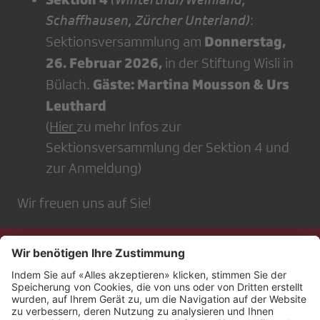
Schaffhausen, Zürcher Unterland)
:
Donnerstag,
Sektionsversammlung am
26. Februar 2026,
in der Stiftung Wisli in
Gäste: Martina Mousson & Urs
Bülach.
Leuthard
(
Hier
zu mehr Infos zur
Sektionsversammlung der Sektion 4 und
zur Anmeldung)
Wir freuen uns auf Sie!
Kontakt
Impressum
Rechtliches